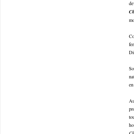
de
Ch
mo
Co
fe
Di
So
na
en
Au
pr
to
ho
Ch