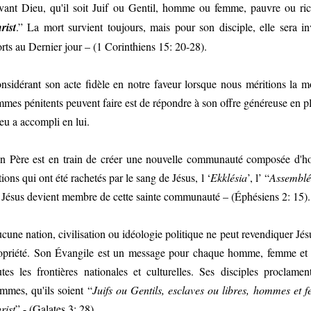
vant Dieu, qu'il soit Juif ou Gentil, homme ou femme, pauvre ou rich
rist
.” La mort survient toujours, mais pour son disciple, elle sera inv
rts au Dernier jour – (1 Corinthiens 15: 20-28).
nsidérant son acte fidèle en notre faveur lorsque nous méritions la m
mmes pénitents peuvent faire est de répondre à son offre généreuse en pla
eu a accompli en lui.
n Père est en train de créer une nouvelle communauté composée d'h
tions qui ont été rachetés par le sang de Jésus, l ‘
Ekklésia
’, l’ “
Assemblé
 Jésus devient membre de cette sainte communauté – (Éphésiens 2: 15).
cune nation, civilisation ou idéologie politique ne peut revendiquer J
opriété. Son Évangile est un message pour chaque homme, femme et en
utes les frontières nationales et culturelles. Ses disciples proclam
mmes, qu'ils soient “
Juifs ou Gentils, esclaves ou libres, hommes et 
rist
” - (Galates 3: 28).