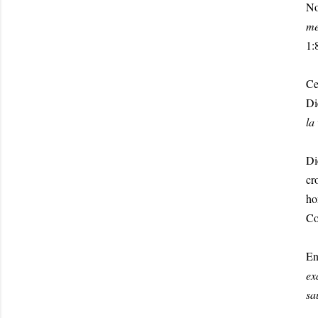
No
me
1:
Ce
Di
la 
Di
cr
ho
Co
En
ex
sa