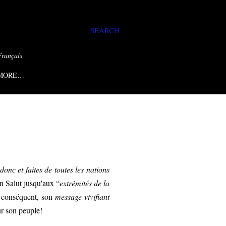
SEARCH
Français
MORE…
donc et faites de toutes les nations
on Salut jusqu'aux “
extrémités de la
 conséquent, son
message vivifiant
ur son peuple!