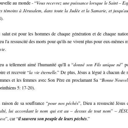
uvelle au monde - “
Vous recevrez une puissance lorsque le Saint – Esp
s témoins à Jérusalem, dans toute la Judée et la Samarie, et jusqu'au
8).
 salut est pour les hommes de chaque génération et de chaque nation 
eu l'a ressuscité des morts pour qu'ils ne vivent plus pour eux-mêmes
vie
.
eu a tellement aimé l'humanité qu'Il a “
donné son Fils unique né
” p
oire et recevoir “
la vie éternelle
.” De plus, Jésus a légué à chacun de n
mmes et les femmes avec Son Père en proclamant Sa “
Bonne Nouvel
rinthiens 5: 17-20).
 raison de sa souffrance “
pour nos péchés
”, Dieu a ressuscité Jésus 
alté, lui accordant le nom qui est au – dessus de tout nom
” –
JÉS
uve
”, car “
il sauvera son peuple de leurs péchés
.”