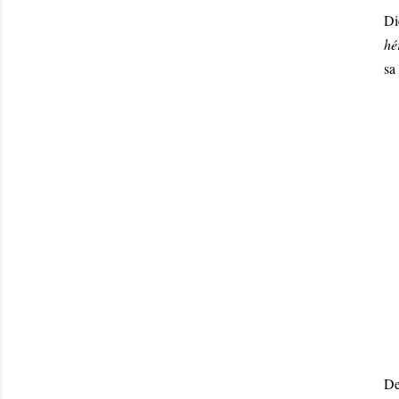
Di
hé
sa
De