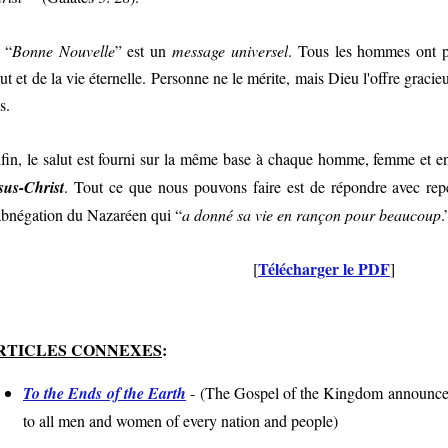
 “
Bonne Nouvelle
” est un
message universel
. Tous les hommes ont 
lut et de la vie éternelle. Personne ne le mérite, mais Dieu l'offre grac
s.
fin, le salut est fourni sur la même base à chaque homme, femme et enf
sus-Christ
. Tout ce que nous pouvons faire est de répondre avec repent
abnégation du Nazaréen qui “
a donné sa vie en rançon pour beaucoup
.
Télécharger le PDF
[
]
RTICLES CONNEXES
:
To the Ends of the Earth
- (
The Gospel of the Kingdom announced b
to all men and women of every nation and people
)