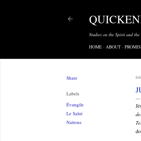
QUICKENI
Studies on the Spirit and the
HOME
ABOUT
PROMIS
Share
Edi
J
Labels
Évangile
Jé
Le Salut
de
Nations
Te
do