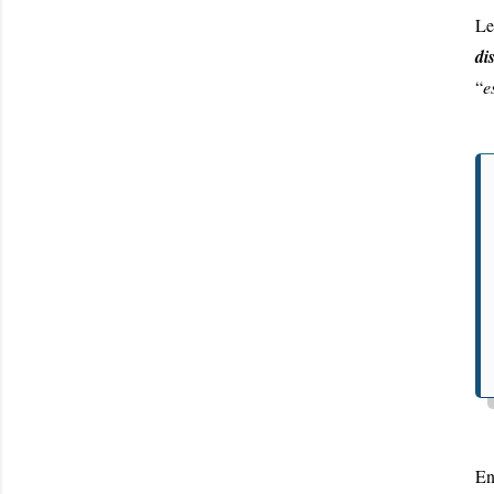
Le
di
“
e
En