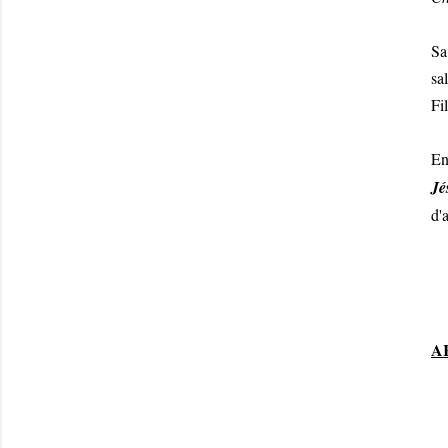
Sa
sa
Fil
En
Jé
d'
A