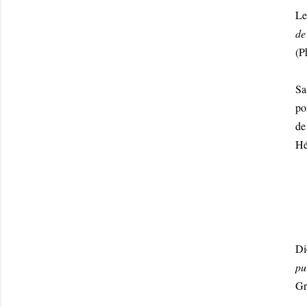
Le
de
(P
Sa
po
de
Hé
Di
pu
Gr