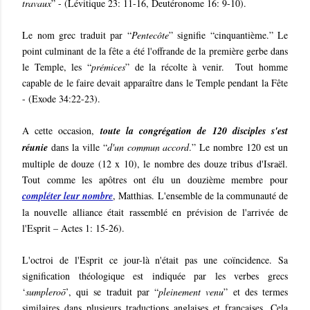
travaux
” - (Lévitique 23: 11-16, Deutéronome 16: 9-10).
Le nom grec traduit par “
Pentecôte
” signifie “cinquantième.” Le
point culminant de la fête a été l'offrande de la première gerbe dans
le Temple, les “
prémices
” de la récolte à venir. Tout homme
capable de le faire devait apparaître dans le Temple pendant la Fête
- (Exode 34:22-23).
A cette occasion,
toute la congrégation de 120 disciples s'est
réunie
dans la ville “
d'un commun accord
.” Le nombre 120 est un
multiple de douze (12 x 10), le nombre des douze tribus d'Israël.
Tout comme les apôtres ont élu un douzième membre pour
compléter leur nombre
, Matthias. L'ensemble de la communauté de
la nouvelle alliance était rassemblé en prévision de l'arrivée de
l'Esprit – Actes 1: 15-26).
L'octroi de l'Esprit ce jour-là n'était pas une coïncidence. Sa
signification théologique est indiquée par les verbes grecs
‘
sumpleroō
’, qui se traduit par “
pleinement venu
” et des termes
similaires dans plusieurs traductions anglaises et françaises. Cela