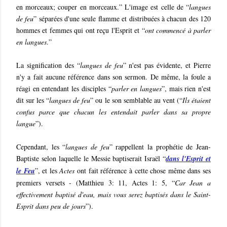
en morceaux; couper en morceaux.” L'image est celle de “
langues
de feu
” séparées d'une seule flamme et distribuées à chacun des 120
hommes et femmes qui ont reçu l'Esprit et “
ont commencé à parler
en langues
.”
La signification des “
langues de feu
” n'est pas évidente, et Pierre
n'y a fait aucune référence dans son sermon. De même, la foule a
réagi en entendant les disciples “
parler en langues
”, mais rien n'est
dit sur les “
langues de feu
” ou le son semblable au vent (“
Ils étaient
confus parce que chacun les entendait parler dans sa propre
langue
”).
Cependant, les “
langues de feu
” rappellent la prophétie de Jean-
Baptiste selon laquelle le Messie baptiserait Israël “
dans l'Esprit et
le Feu
”, et les
Actes
ont fait référence à cette chose même dans ses
premiers versets - (Matthieu 3: 11, Actes 1: 5, “
Car Jean a
effectivement baptisé d'eau, mais vous serez baptisés dans le Saint-
Esprit dans peu de jours
”).