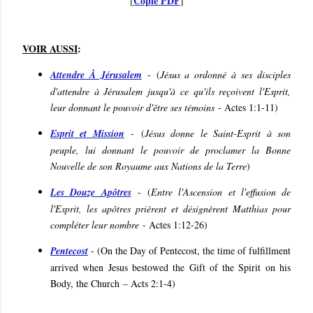
Copie PDF
[
]
VOIR AUSSI
:
Attendre À Jérusalem
-
(
Jésus a ordonné à ses disciples
d'attendre à Jérusalem jusqu'à ce qu'ils reçoivent l'Esprit,
leur donnant le pouvoir d'être ses témoins
- Actes 1:1-11
)
Esprit et Mission
-
(
Jésus donne le Saint-Esprit à son
peuple, lui donnant le pouvoir de proclamer la Bonne
Nouvelle de son Royaume aux Nations de la Terre
)
Les Douze Apôtres
-
(
Entre l'Ascension et l'effusion de
l'Esprit, les apôtres prièrent et désignèrent Matthias pour
compléter leur nombre
- Actes 1:12-26
)
Pentecost
- (
On the Day of Pentecost, the time of fulfillment
arrived when Jesus bestowed the Gift of the Spirit on his
Body, the Church
– Acts 2:1-4
)