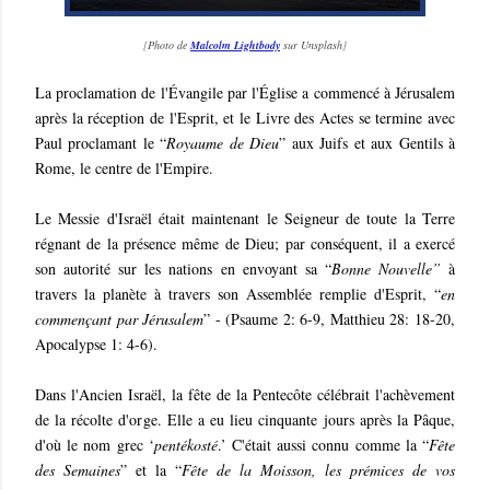
[
Photo de
Malcolm Lightbody
sur Unsplash
]
La proclamation de l'Évangile par l'Église a commencé à Jérusalem
après la réception de l'Esprit, et le Livre des Actes se termine avec
Paul proclamant le “
Royaume de Dieu
” aux Juifs et aux Gentils à
Rome, le centre de l'Empire.
Le Messie d'Israël était maintenant le Seigneur de toute la Terre
régnant de la présence même de Dieu; par conséquent, il a exercé
son autorité sur les nations en envoyant sa “
Bonne Nouvelle”
à
travers la planète à travers son Assemblée remplie d'Esprit, “
en
commençant par Jérusalem
” - (Psaume 2: 6-9, Matthieu 28: 18-20,
Apocalypse 1: 4-6).
Dans l'Ancien Israël, la fête de la Pentecôte célébrait l'achèvement
de la récolte d'orge. Elle a eu lieu cinquante jours après la Pâque,
d'où le nom grec ‘
pentékosté
.’ C'était aussi connu comme la “
Fête
des Semaines
” et la “
Fête de la Moisson, les prémices de vos