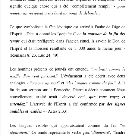
signifie quelque chose qui a été “complètement rempli” -
pour
remplir un récipient à ras bord au point de déborder
.
Ce que symbolisait la fête lévitique est arrivé à l'aube de l'âge de
l'Esprit. Dieu a donné les “
prémices
” de
la moisson de la fin des
temps
qui était préfigurée dans l'ancien rituel, à savoir le Don de
l'Esprit et la moisson résultante de 3 000 âmes le même jour -
(Romains 8: 23, Luc 24: 49).
Les hommes présents ce jour-là ont entendu “
un bruit comme le
souffle d'un vent puissant
.” L'événement a été décrit avec deux
analogies - “
comme un vent
” et “
des langues comme du feu
.” À la
fin de son sermon sur la Pentecôte, Pierre a décrit comment Jésus
nouvellement exalté avait “
déversé ceci,
que vous voyez et
entendez
.” L'arrivée de l'Esprit a été confirmée par
des signes
audibles et visibles
– (Actes 2:33).
Les langues visibles qui apparaissaient comme du feu “
se
séparaient
.” Ce rendu représente le verbe grec ‘
diamerizô
', “fendre