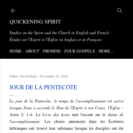
Skip to main content
QUICKENING SPIRIT
Studies on the Spirit and the Church in English and French -
Études sur l'Esprit et l'Église en Anglais et en Français
HOME
ABOUT
PROMISE
FOUR GOSPELS
MORE…
Editor:
David Maas
November 16, 2024
JOUR DE LA PENTECÔTE
Le jour de la Pentecôte, le temps de l'accomplissement est arrivé
lorsque Jésus a accordé le Don de l'Esprit à son Corps, l'Église
–
Actes 2: 1-4.
Le
Livre des Actes
met l'accent sur le
thème de
l'accomplissement
. Les choses annoncées dans les Écritures
hébraïques ont trouvé leur substance lorsque les disciples ont été